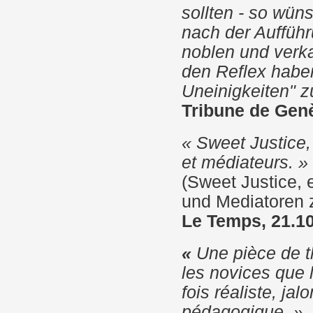
sollten - so wün
nach der Aufführ
noblen und verk
den Reflex habe
Uneinigkeiten" z
Tribune de Genè
« Sweet Justice
et médiateurs. »
(Sweet Justice, 
und Mediatoren 
Le Temps, 21.1
«
Une pièce de t
les novices que l
fois réaliste, ja
pédagogique. »