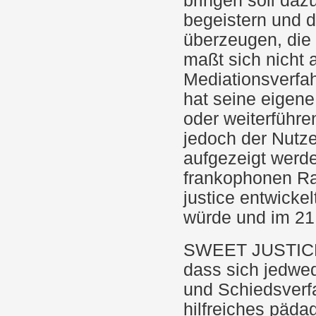
bringen soll daz
begeistern und 
überzeugen, die 
maßt sich nicht 
Mediationsverfa
hat seine eigene
oder weiterführe
jedoch der Nutz
aufgezeigt werde
frankophonen Rau
justice entwick
würde und im 21.
SWEET JUSTICE l
dass sich jedwed
und Schiedsverfa
hilfreiches pädag