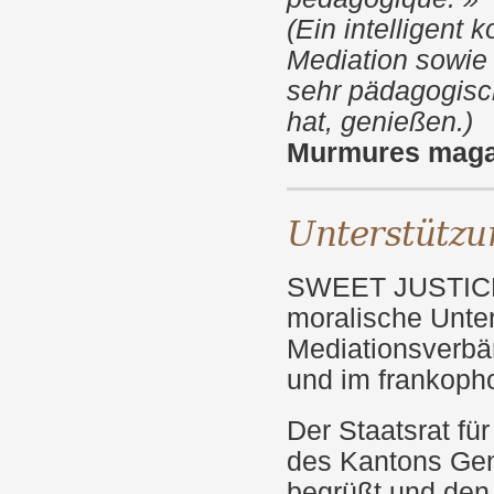
(Ein intelligent 
Mediation sowie 
sehr pädagogisc
hat, genießen.)
Murmures magaz
Unterstützu
SWEET JUSTICE i
moralische Unter
Mediationsverbän
und im frankoph
Der Staatsrat fü
des Kantons Genf,
begrüßt und den 