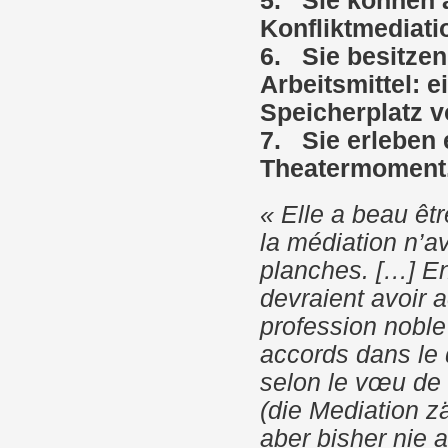
5. Sie können a
Konfliktmediati
6. Sie besitzen
Arbeitsmittel: 
Speicherplatz v
7. Sie erleben 
Theatermoment
«
Elle a beau êt
la médiation n’av
planches. […] En
devraient avoir 
profession noble
accords dans le 
selon le vœu de l
(die Mediation z
aber bisher nie 