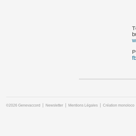
T
b
w
P
f
©2026 Genevaccord
Newsletter
Mentions Légales
Création monoloco