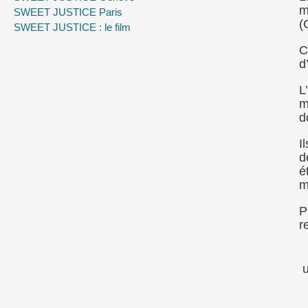
m
SWEET JUSTICE Paris
(
SWEET JUSTICE : le film
C
d
L
m
d
I
d
é
m
P
r
u